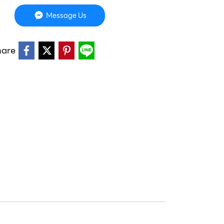
Message Us
hare