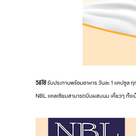
วิธีใช้
รับประทานพร้อมอาหาร วันละ 1 แคปซูล ทุ
NBL แคลเซียมสามารถบีบผสมนม เคี้ยวๆ ทั้งเม็ด