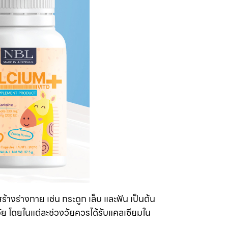
้างร่างกาย เช่น กระดูก เล็บ และฟัน เป็นต้น
ัย โดยในแต่ละช่วงวัยควรได้รับแคลเซียมใน