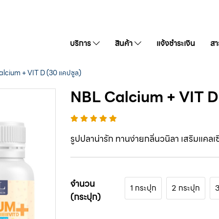
บริการ
สินค้า
แจ้งชำระเงิน
สาร
lcium + VIT D (30 แคปซูล)
NBL Calcium + VIT D 
รูปปลาน่ารัก ทานง่ายกลิ่นวนิลา เสริมแคลเ
จำนวน
1 กระปุก
2 กระปุก
3
(กระปุก)