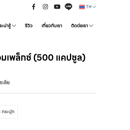
TH
ะน่ารู้
รีวิว
เกี่ยวกับเรา
ติดต่อเรา
คอมเพล็กซ์ (500 แคปซูล)
รเลีย
 กระปุก