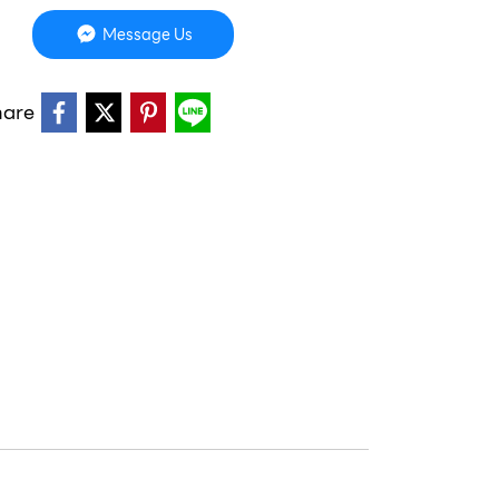
Message Us
hare