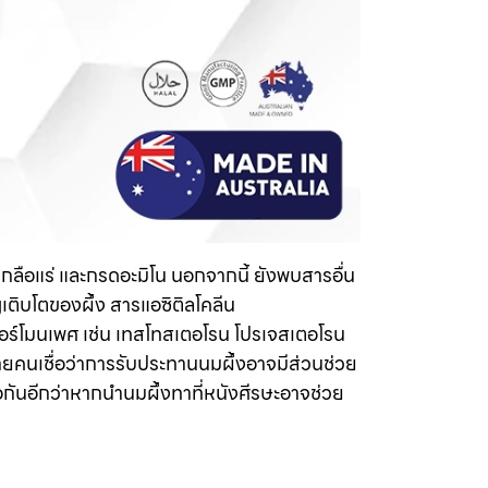
ลือแร่ และกรดอะมิโน นอกจากนี้ ยังพบสารอื่น
ติบโตของผึ้ง สารแอซิติลโคลีน
ฮอร์โมนเพศ เช่น เทสโทสเตอโรน โปรเจสเตอโรน
ายคนเชื่อว่าการรับประทานนมผึ้งอาจมีส่วนช่วย
กันอีกว่าหากนำนมผึ้งทาที่หนังศีรษะอาจช่วย