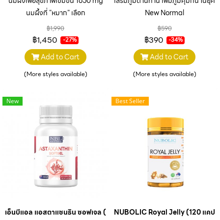
นมผึ้งเพื่อสุขภาพเข้มข้น 1650 mg
เสริมภูมิต้านทาน เพิ่มภูมิคุ้มกัน ในยุค
นมผึ้งที่ "หมาก" เลือก
New Normal
฿1,990
฿590
฿1,450
฿390
-27%
-34%
Add to Cart
Add to Cart
(More styles available)
(More styles available)
New
Best Seller
เอ็นบีแอล แอสตาแซนธิน ซอฟเจล (30 แคปซูล)
NUBOLIC Royal Jelly (120 แคปซู