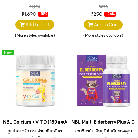
฿1,990
฿390
฿1,690
฿290
-15%
-26%
Add to Cart
Add to Cart
(More styles available)
(More styles available)
New
NBL Calcium + VIT D (180 แคปซูล)
NBL Multi Elderberry Plus A C 
รูปปลาน่ารัก ทานง่ายกลิ่นวนิลา
รวมวิตามินเพื่อภูมิคุ้มกันของคุณ