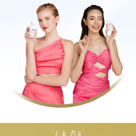
រង្វាន់