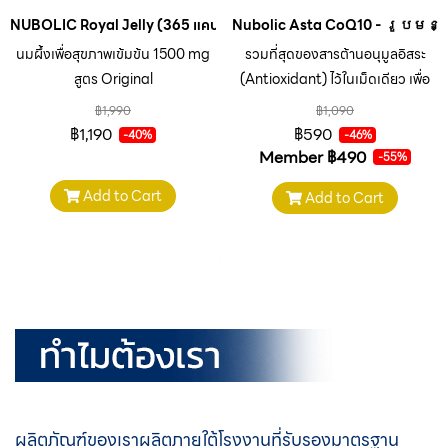
NUBOLIC Royal Jelly (365 แคปซูล)
Nubolic Asta CoQ10 - រូបមន្
นมผึ้งเพื่อสุขภาพเข้มข้น 1500 mg
รวมที่สุดของสารต้านอนุมูลอิสระ
สูตร Original
(Antioxidant) ไว้ในเม็ดเดียว เพื่อ
การดูแลที่ครอบคลุม -
฿1,990
฿1,090
Haematococcus Pluvialis
฿1,190
฿590
-40%
-46%
Extrac - Coenzyme Q10 -
Member
฿490
-55%
Refined Wheat Germ Oil -
Add to Cart
Add to Cart
Barbados Cherry Powder -
Lecithin
ผลิตภัณฑ์ของเราผลิตภายใต้
โรงงานที่รับรองมาตรฐาน