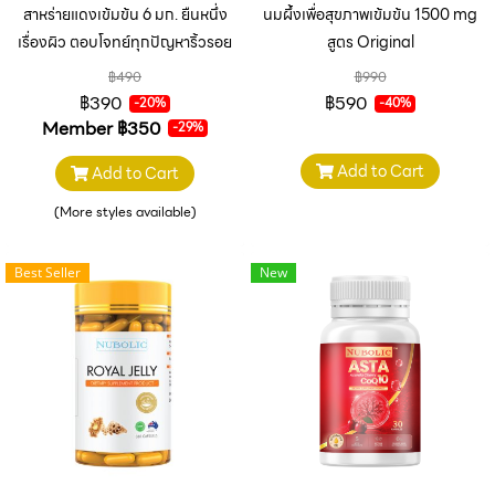
สาหร่ายแดงเข้มข้น 6 มก. ยืนหนึ่ง
นมผึ้งเพื่อสุขภาพเข้มข้น 1500 mg
เรื่องผิว ตอบโจทย์ทุกปัญหาริ้วรอย
สูตร Original
฿490
฿990
฿390
฿590
-20%
-40%
Member
฿350
-29%
Add to Cart
Add to Cart
(More styles available)
Best Seller
New