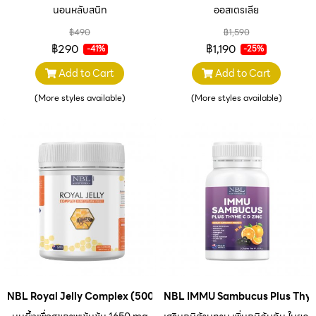
นอนหลับสนิท
ออสเตรเลีย
฿490
฿1,590
฿290
฿1,190
-41%
-25%
Add to Cart
Add to Cart
(More styles available)
(More styles available)
NBL Royal Jelly Complex (500 Capsules)
NBL IMMU Sambucus Plus Thym