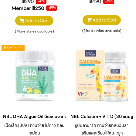
฿290
฿490
-41%
-29%
Member
฿250
-49%
Add to Cart
Add to Cart
(More styles available)
(More styles available)
Best Seller
NBL DHA Algae Oil ดีเอชเอจากสาหร่ายเข้มข้น 180 Capsules
NBL Calcium + VIT D (30 แคปซูล
เม็ดเล็กรูปปลา ทานง่าย ไม่คาว กลิ่น
รูปปลาน่ารัก ทานง่ายกลิ่นวนิลา
เลม่อน
เสริมแคลเซียมให้คุณหนูๆ