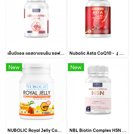
เอ็นบีแอล แอสตาแซนธิน ซอฟเจล (30 แคปซูล)
Nubolic Asta CoQ10 - រូបមន្តសម្រាប់ស្បែកក្មេង (30 Softgels)
New
New
NUBOLIC Royal Jelly Complex นมผึ้ง 1650 mg (40 แคปซูล)
NBL Biotin Complex HSN (30 เม็ด)