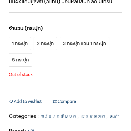
นมผึ้งแคปซูลพืช (วีแกน) นอนหลับสนิท ลดไมเกรน
จำนวน (กระปุก)
1 กระปุก
2 กระปุก
3 กระปุก แถม 1 กระปุก
5 กระปุก
Out of stock
Add to wishlist
Compare
Categories :
,
,
ការថែរក្សាស្បែក
សុខុមាលភាព
สินค้า
Brand :